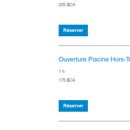
225
225 $CA
dollars
canadiens
Réserver
Ouverture Piscine Hors-T
1 h
175
175 $CA
dollars
canadiens
Réserver