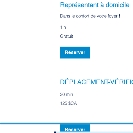
Représentant à domicile
Dans le confort de votre foyer !
1 h
Gratuit
Gratuit
Réserver
DÉPLACEMENT-VÉRIFI
30 min
125
125 $CA
dollars
canadiens
Réserver