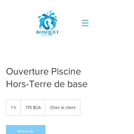
Ouverture Piscine
Hors-Terre de base
175
dollars
1 h
1
175 $CA
Chez le client
canadiens
Réserver