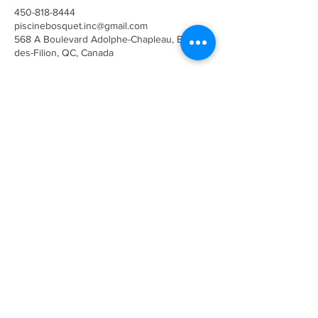
450-818-8444
piscinebosquet.inc@gmail.com
568 A Boulevard Adolphe-Chapleau, Bois-
des-Filion, QC, Canada
568A Boul. Adolphe-Chapleau
Bois-Des-Fillion, J6Z 1K9
PiscineBosquet.inc@gmail.com
450.818.8444
Appel de service
À propos de nous
Succursale
Nous contacter
Promotions
Soumission en ligne