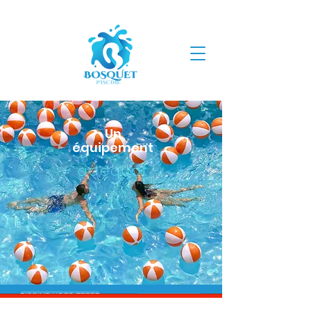
Un
équipement
- adéquat -
PISCINE HORS-TERRE
PISCINE CREUSÉE